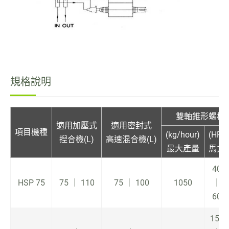
規格說明
雙軸錐形螺桿
適用加壓式
適用密封式
項目機種
(kg/hour)
(HP)
揑合機(L)
高速混合機(L)
最大產量
馬力
40
HSP 75
75 ｜ 110
75 ｜ 100
1050
｜
60
150