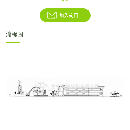
雙軸錐形螺桿押出機
加入詢價
過濾型押出機
流程圖
冷膠機
研究室/實驗室用,橡塑膠加工設備
綠色環保橡塑膠用,資源回收設備
自動翻料機
斗式輸送機
高性能切膠機
產品應用
電子型錄