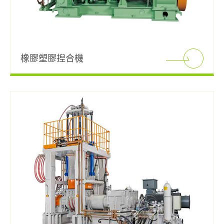
雙軸錐形螺桿押出機
過濾型押出機
橡膠塑膠揑合機
冷膠機
研究室/實驗室用,橡塑膠加工設備
綠色環保橡塑膠用,資源回收設備
自動翻料機
斗式輸送機
高性能切膠機
產品應用
電子型錄