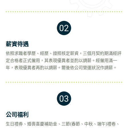
招募中心
02
繁體中文
薪資待遇
English
依照求職者學歷、經歷、證照核定薪資，三個月契約期滿經評
定合格者正式僱用，其表現優異者並酌以調薪。經僱用滿一
年，表現優異者再酌以調薪。爾後依公司營運狀況作調薪。
03
公司福利
生日禮券、婚喪喜慶補助金、三節(春節、中秋、端午)禮卷、