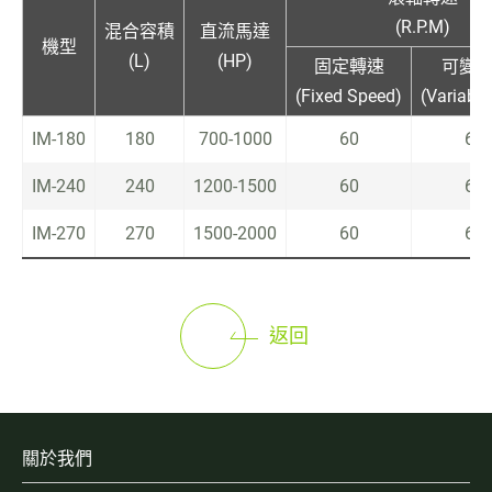
(R.P.M)
混合容積
直流馬達
機型
(L)
(HP)
固定轉速
可變
(Fixed Speed)
(Variabl
IM-180
180
700-1000
60
6~
IM-240
240
1200-1500
60
6~
IM-270
270
1500-2000
60
6~
返回
關於我們