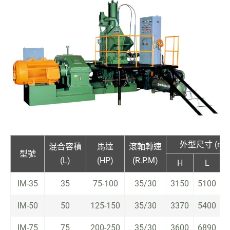
外型尺寸 (mm
混合容積
馬達
滾軸轉速
型號
(L)
(HP)
(R.P.M)
H
L
IM-35
35
75-100
35/30
3150
5100
2
IM-50
50
125-150
35/30
3370
5400
3
IM-75
75
200-250
35/30
3600
6890
2