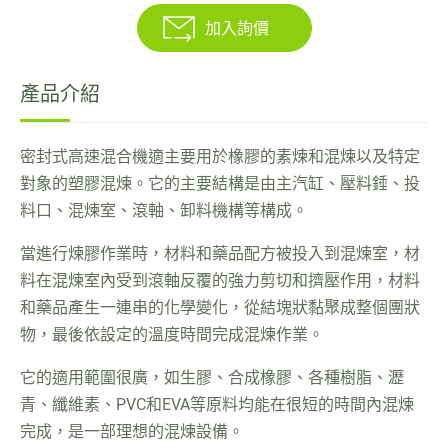
雙軸錐形螺桿押出機
加入詢價
過濾型押出機
產品介紹
冷膠機
密封式高速混合機適主要用於橡膠的素煉和混煉以及特定
研究室/實驗室用,橡塑膠加工設備
對象的塑膠混煉。它的主要結構是由主汽缸、壓料錘、投
綠色環保橡塑膠用,資源回收設備
料口、混煉室、滾軸、卸料機構等構成。
自動翻料機
當進行煉膠作業時，材料和藥品配方被投入到混煉室，材
料在混煉室內受到滾軸反覆的強力剪切和擠壓作用，材料
斗式輸送機
和藥品產生一連串的化學變化，從結塊狀黏聚成整個團狀
物，最後依設定的溫度時間完成混煉作業。
高性能切膠機
它的適用範圍很廣，如生膠、合成橡膠、各種樹脂、瀝
產品應用
青、纖維素、PVC和EVA等原料均能在很短的時間內混煉
完成，是一部理想的混煉設備。
電子型錄